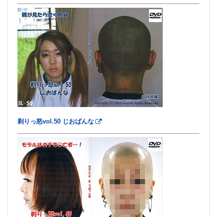
剃りっ怒vol.50 じおばんな