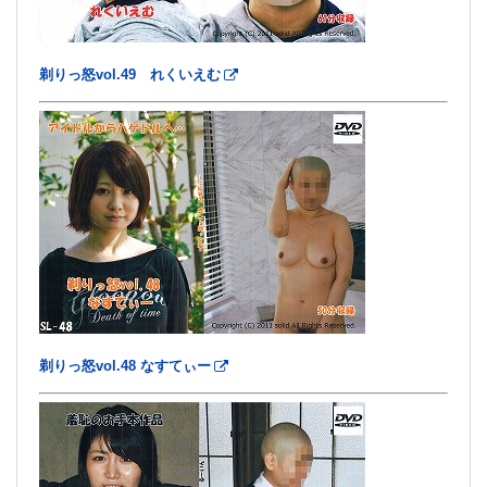
剃りっ怒vol.49 れくいえむ
剃りっ怒vol.48 なすてぃー