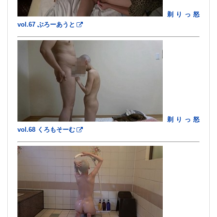
剃りっ怒
vol.67 ぶろーあうと
剃りっ怒
vol.68 くろもそーむ