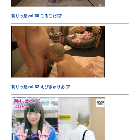
剃りっ怒vol.66 ごるごだ
剃りっ怒vol.62 えぴきゅりあ