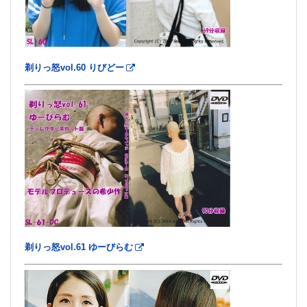
剃りっ怒vol.60 りびどー
剃りっ怒vol.61 ゆーびらむ