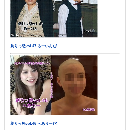
剃りっ怒vol.47 るーいん
剃りっ怒vol.46 へありー