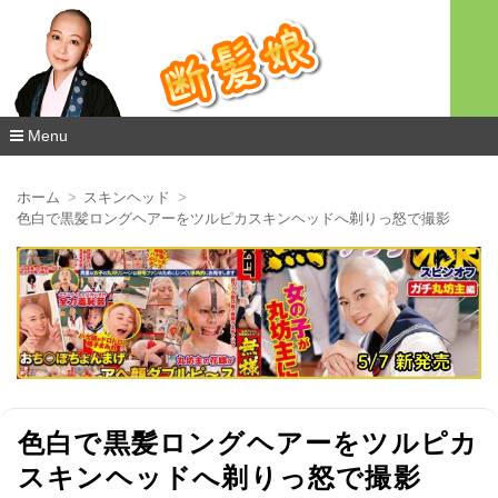
Menu
コ
ン
ホーム
スキンヘッド
テ
色白で黒髪ロングヘアーをツルピカスキンヘッドへ剃りっ怒で撮影
ン
ツ
へ
移
動
色白で黒髪ロングヘアーをツルピカ
スキンヘッドへ剃りっ怒で撮影