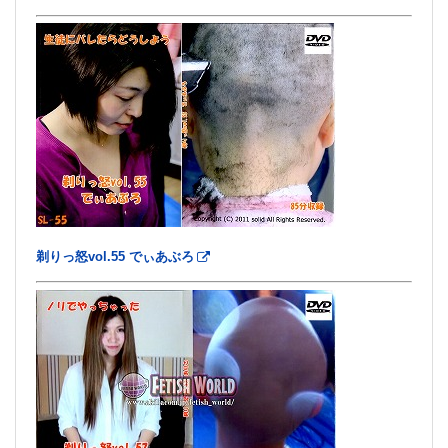
剃りっ怒vol.55 でぃあぶろ