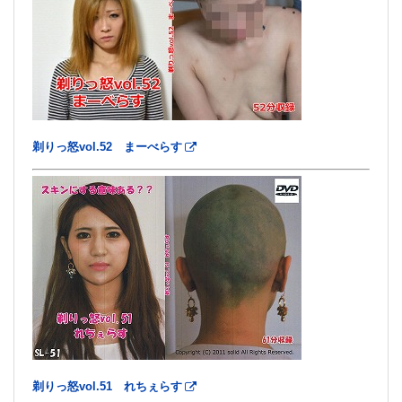
剃りっ怒vol.52 まーべらす
剃りっ怒vol.51 れちぇらす