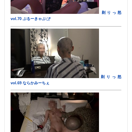
剃りっ怒
vol.70 ぶるーきゃぶ
剃りっ怒
vol.69 ならかみーちぇ