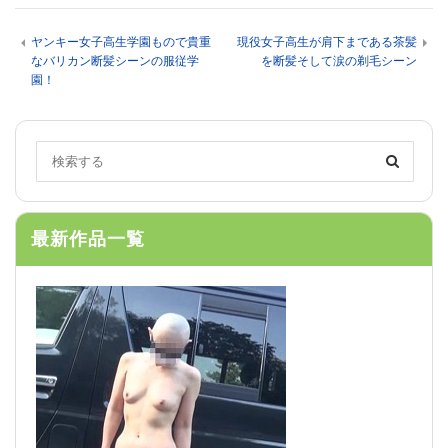
ヤンキー女子高生学園もので貴重
現役女子高生が肩下まである茶髪
なバリカン断髪シーンの服従学
を断髪そして涙の剃毛シーン
園！
最新作品一覧