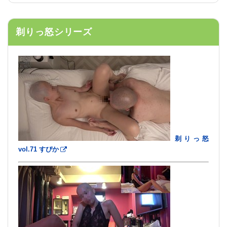
剃りっ怒シリーズ
剃りっ怒
vol.71 すぴか